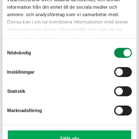
information från din enhet till de sociala medier och
annons- och analysföretag som vi samarbetar med.
Dessa kan i sin tur kombinera informationen med annan
information som du har tillhandahållit eller som de har
Kontakta kundservice
samlat in när du har använt deras tjänster.
Samtyckesval
Nödvändig
036-860 24 00
info@haboenergi.se
Inställningar
Till kontakt
Statistik
Marknadsföring
Fabriksgatan 1 • 566 34 Habo
info@haboenergi.se
Tillåt alla