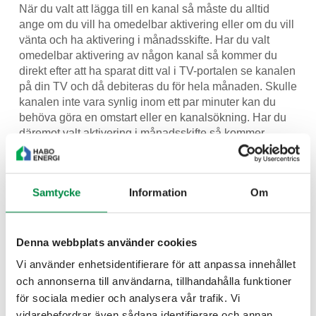
När du valt att lägga till en kanal så måste du alltid
ange om du vill ha omedelbar aktivering eller om du vill
vänta och ha aktivering i månadsskifte. Har du valt
omedelbar aktivering av någon kanal så kommer du
direkt efter att ha sparat ditt val i TV-portalen se kanalen
på din TV och då debiteras du för hela månaden. Skulle
kanalen inte vara synlig inom ett par minuter kan du
behöva göra en omstart eller en kanalsökning. Har du
däremot valt aktivering i månadsskifte så kommer
kanalen att vara synlig först den 1:a i kommande
månad.
Samtycke
Information
Om
När du tar bort en kanal så kommer den fortsätta att var
synlig en tid tills uppsägningsperioden har avslutats.
Denna webbplats använder cookies
Vi använder enhetsidentifierare för att anpassa innehållet
och annonserna till användarna, tillhandahålla funktioner
för sociala medier och analysera vår trafik. Vi
Dela denna sidan
vidarebefordrar även sådana identifierare och annan