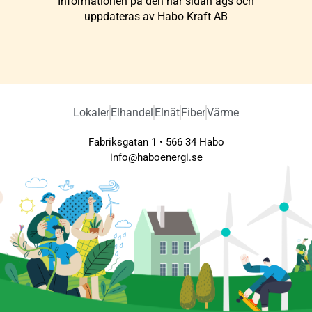
Informationen på den här sidan ägs och
uppdateras av Habo Kraft AB
Lokaler
Elhandel
Elnät
Fiber
Värme
Fabriksgatan 1 • 566 34 Habo
info@haboenergi.se