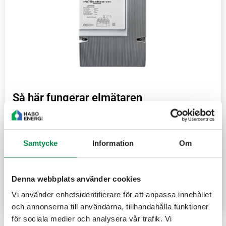
Så här fungerar elmätaren
Här kan du läsa om din elmätare. Vi är ansvariga för att
mäta hur mycket el du använder och meddela din
elhandlare.
Samtycke
Information
Om
Denna webbplats använder cookies
Om din elmätare
Vi använder enhetsidentifierare för att anpassa innehållet
och annonserna till användarna, tillhandahålla funktioner
för sociala medier och analysera vår trafik. Vi