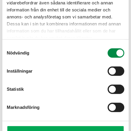
vidarebefordrar även sådana identifierare och annan
information från din enhet till de sociala medier och
Samråd nätutvecklingsplan
annons- och analysföretag som vi samarbetar med.
Dessa kan i sin tur kombinera informationen med annan
information som du har tillhandahållit eller som de har
samlat in när du har använt deras tjänster.
Samtyckesval
För att säkerställa att vi planerar och bygger elnätet för
Nödvändig
framtida behov gör vi regelbundet en nätutvecklingsplan.
Fram till den 18 oktober är du välkommen att komma in
med dina synpunkter på på planen.
Inställningar
Läs nätutvecklingsplanen
Statistik
Marknadsföring