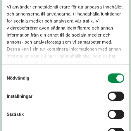
lågspänning)
Vi använder enhetsidentifierare för att anpassa innehållet
Allmänna avtalsvillkor elnät (Näringsverksamhet
och annonserna till användarna, tillhandahålla funktioner
lågspänning) -
Gäller från 2026-07-01
för sociala medier och analysera vår trafik. Vi
Allmänna avtalsvillkor för anslutning av elektriska
vidarebefordrar även sådana identifierare och annan
högspänningsanläggningar till elnätet
information från din enhet till de sociala medier och
annons- och analysföretag som vi samarbetar med.
Allmänna avtalsvillkor för anslutning av elektriska
högspänningsanläggningar till elnätet -
Gäller från
Dessa kan i sin tur kombinera informationen med annan
2026-07-01
information som du har tillhandahållit eller som de har
samlat in när du har använt deras tjänster.
Särskilda avtalsvillkor elnät näringsidkare
Samtyckesval
Nättariff effektkunder högspänning 2026
Nödvändig
Nättariff effektkunder lågspänning 2026
Årlig rapport om åtgärder enligt övervakningsplan
Inställningar
2026
Kamstrup Omnipower manual
Statistik
Produktblad HAN-modul RJ12
Produktblad HAN-modul RJ45