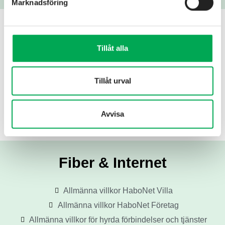
Marknadsföring
Fjärrvärme
Tillåt alla
Allmänna avtalsvillkor leverans fjärrvärme till
konsument
Tillåt urval
Allmänna avtalsvillkor leverans fjärrvärme
näringsidkare
Avtalsvillkor serviceavtal fjärrvärmeanläggning villa
Avvisa
Avtalsvillkor värmeservice näringsidkare
Fiber & Internet
Allmänna villkor HaboNet Villa
Allmänna villkor HaboNet Företag
Allmänna villkor för hyrda förbindelser och tjänster