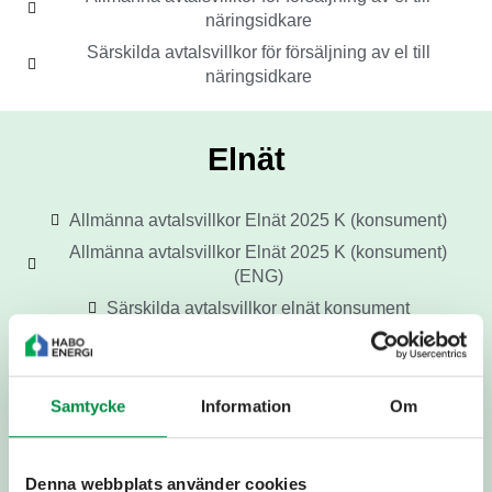
näringsidkare
Särskilda avtalsvillkor för försäljning av el till
näringsidkare
Elnät
Allmänna avtalsvillkor Elnät 2025 K (konsument)
Allmänna avtalsvillkor Elnät 2025 K (konsument)
(ENG)
Särskilda avtalsvillkor elnät konsument
Allmänna avtalsvillkor – Elnät 2025 INM (inmatning)
Tekniska villkor för anslutning av mikroproduktion
Avtalsvillkor för aktivering, inaktivering och
Samtycke
Information
Om
användning av kundgränssnitt för elmätare
Allmänna avtalsvillkor elnät (Näringsverksamhet
Denna webbplats använder cookies