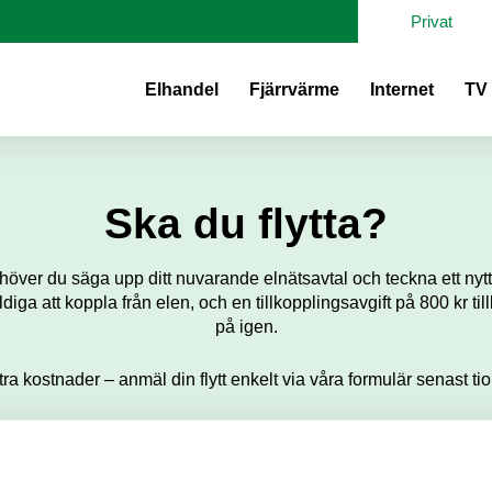
Privat
Elhandel
Fjärrvärme
Internet
TV
Ska du flytta?
höver du säga upp ditt nuvarande elnätsavtal och teckna ett nytt
yldiga att koppla från elen, och en tillkopplingsavgift på 800 kr 
på igen.
ra kostnader – anmäl din flytt enkelt via våra formulär senast tio 
Jag ska flytta IN