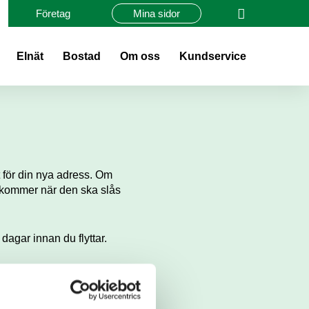
Företag
Mina sidor
Elnät
Bostad
Om oss
Kundservice
 för din nya adress. Om
tillkommer när den ska slås
dagar innan du flyttar.