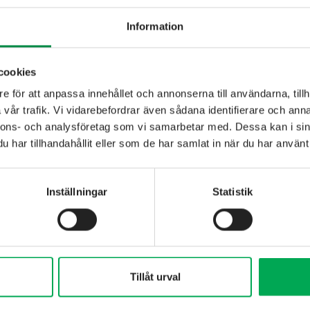
Jag ska flytta UT
Information
cookies
e för att anpassa innehållet och annonserna till användarna, tillh
vår trafik. Vi vidarebefordrar även sådana identifierare och anna
 • 566 34 Habo
nnons- och analysföretag som vi samarbetar med. Dessa kan i sin
energi.se
har tillhandahållit eller som de har samlat in när du har använt 
Inställningar
Statistik
Tillåt urval