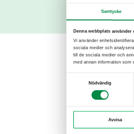
Samtycke
Denna webbplats använder 
Vi använder enhetsidentifierar
sociala medier och analysera 
Fabriksgatan 1
till de sociala medier och a
info@habo
med annan information som du 
Samtyckesval
Nödvändig
Avvisa