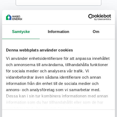
*
Hur vill du välja elhandelsföretag?
Jag vill bli kontaktad av Habo Energi för att
få hjälp att välja elhandelsavtal
Samtycke
Information
Om
Jag tar själv kontakt med ett
elhandelsföretag för att välja avtal
Denna webbplats använder cookies
Vi använder enhetsidentifierare för att anpassa innehållet
När får du tillträde till ditt boende? Datumet
och annonserna till användarna, tillhandahålla funktioner
*
står på ditt kontrakt.
för sociala medier och analysera vår trafik. Vi
vidarebefordrar även sådana identifierare och annan
information från din enhet till de sociala medier och
annons- och analysföretag som vi samarbetar med.
Vilken bank använder du?
Dessa kan i sin tur kombinera informationen med annan
Är du ansluten till Kivra kommer din faktura
information som du har tillhandahållit eller som de har
automatiskt dit. Har du inte Kivra skickar vi e-
samlat in när du har använt deras tjänster.
faktura till din bank och därför behöver vi veta
Samtyckesval