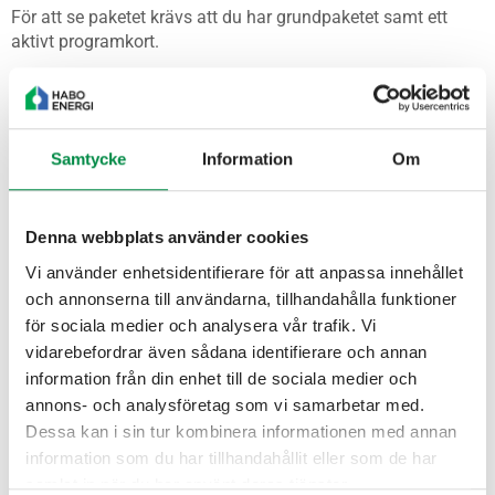
För att se paketet krävs att du har grundpaketet samt ett
aktivt programkort.
OBS! det kan ta upp till 2 timmar innan du kan se nya
kanaler på din tv-apparat. Låt tv:n stå på för att ditt
programkort ska ta emot uppdateringarna.
Samtycke
Information
Om
Denna webbplats använder cookies
Tillbaka
Vi använder enhetsidentifierare för att anpassa innehållet
och annonserna till användarna, tillhandahålla funktioner
Till TV-portalen
för sociala medier och analysera vår trafik. Vi
vidarebefordrar även sådana identifierare och annan
Kanaler som ingår i paketet
information från din enhet till de sociala medier och
annons- och analysföretag som vi samarbetar med.
Dessa kan i sin tur kombinera informationen med annan
information som du har tillhandahållit eller som de har
samlat in när du har använt deras tjänster.