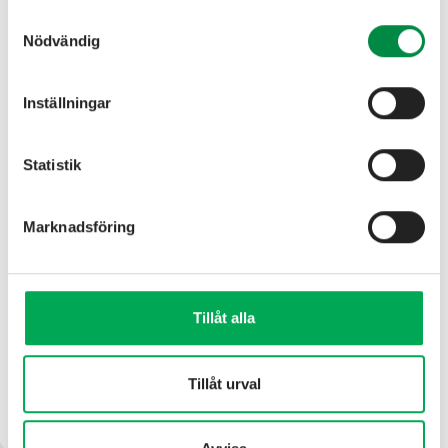
Samtyckesval
Nödvändig
Inställningar
Statistik
Marknadsföring
Kontakt
Tillåt alla
Fabriksgatan 1 • 566 34 Habo
info@haboenergi.se
Tillåt urval