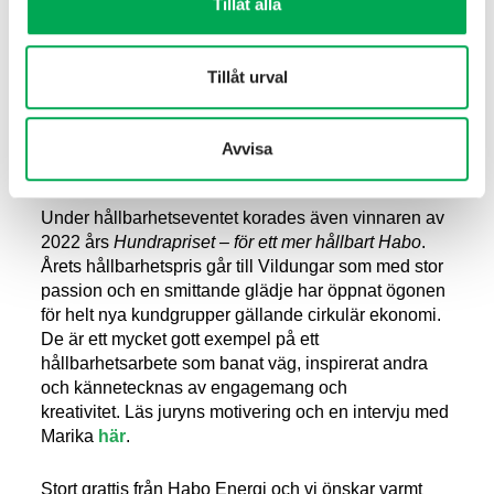
Tillåt alla
Tillåt urval
Vinnare av årets hållbarhetspris
Avvisa
2022
Under hållbarhetseventet korades även vinnaren av
2022 års
Hundrapriset – för ett mer hållbart Habo
.
Årets hållbarhetspris går till Vildungar som med stor
passion och en smittande glädje har öppnat ögonen
för helt nya kundgrupper gällande cirkulär ekonomi.
De är ett mycket gott exempel på ett
hållbarhetsarbete som banat väg, inspirerat andra
och kännetecknas av engagemang och
kreativitet. Läs juryns motivering och en intervju med
Marika
här
.
Stort grattis från Habo Energi och vi önskar varmt