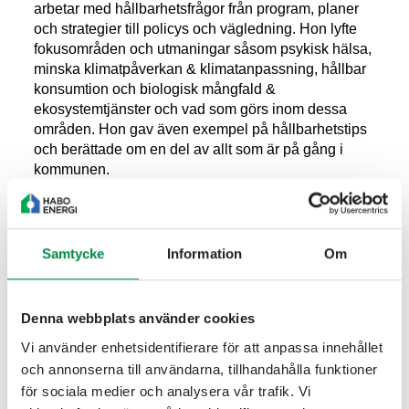
arbetar med hållbarhetsfrågor från program, planer
och strategier till policys och vägledning. Hon lyfte
fokusområden och utmaningar såsom psykisk hälsa,
minska klimatpåverkan & klimatanpassning, hållbar
konsumtion och biologisk mångfald &
ekosystemtjänster och vad som görs inom dessa
områden. Hon gav även exempel på hållbarhetstips
och berättade om en del av allt som är på gång i
kommunen.
Josefin Carlsson berättade om hur Fagerhult jobbar
för att vara branschledande i arbetet mot en mer
hållbar framtid och hur de har konkretiserat två
Samtycke
Information
Om
övergripande hållbarhetsmål för att guida hela
verksamheten mot en ljusare framtid. Publiken fick
ta del av många spännande exempel där företaget
Denna webbplats använder cookies
utifrån kunskapen om produkters möjligheter och
Vi använder enhetsidentifierare för att anpassa innehållet
påverkan på vår planet har identifierat långsiktiga
och annonserna till användarna, tillhandahålla funktioner
mål inom fyra prioriterade åtgärdsområden. Dessa
för sociala medier och analysera vår trafik. Vi
har formulerats utifrån FN:s globala mål för hållbar