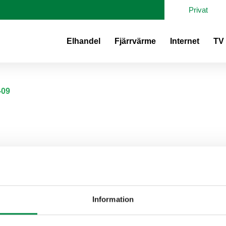
Privat
Elhandel
Fjärrvärme
Internet
TV
-09
Volkswagen
Information
 • 566 34 Habo