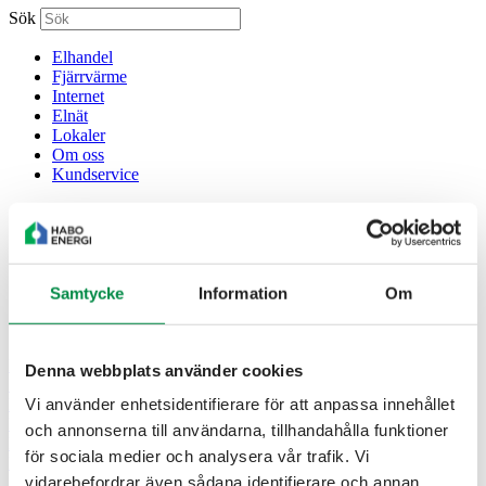
Sök
Elhandel
Fjärrvärme
Internet
Elnät
Lokaler
Om oss
Kundservice
Elhandel
Fjärrvärme
Internet
Elnät
Lokaler
Samtycke
Information
Om
Om oss
Kundservice
Privat
Denna webbplats använder cookies
Företag
Vi använder enhetsidentifierare för att anpassa innehållet
Mina sidor
Privat
och annonserna till användarna, tillhandahålla funktioner
Företag
för sociala medier och analysera vår trafik. Vi
Mina sidor
vidarebefordrar även sådana identifierare och annan
Sök