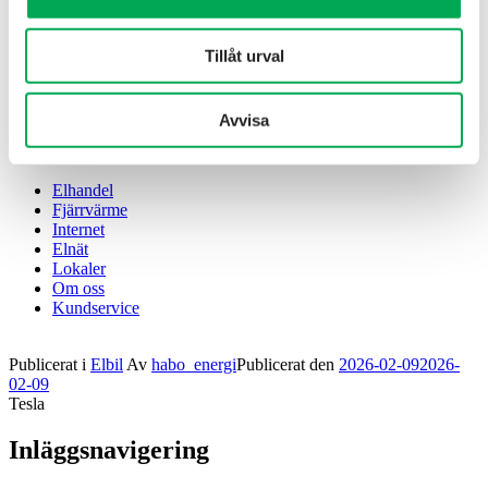
Elhandel
Fjärrvärme
Tillåt urval
Internet
Elnät
Lokaler
Avvisa
Om oss
Kundservice
Elhandel
Fjärrvärme
Internet
Elnät
Lokaler
Om oss
Kundservice
Publicerat i
Elbil
Av
habo_energi
Publicerat den
2026-02-09
2026-
02-09
Tesla
Inläggsnavigering