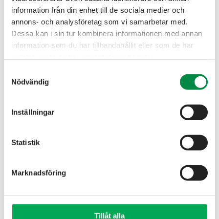
information från din enhet till de sociala medier och
annons- och analysföretag som vi samarbetar med.
Elhandel
Dessa kan i sin tur kombinera informationen med annan
Fjärrvärme
Internet
information som du har tillhandahållit eller som de har
TV
samlat in när du har använt deras tjänster.
Elnät
Bostad
Samtyckesval
Om oss
Nödvändig
Kundservice
Elhandel
Inställningar
Fjärrvärme
Internet
TV
Elnät
Statistik
Bostad
Om oss
Kundservice
Marknadsföring
Privat
Företag
Mina sidor
Sök
Tillåt alla