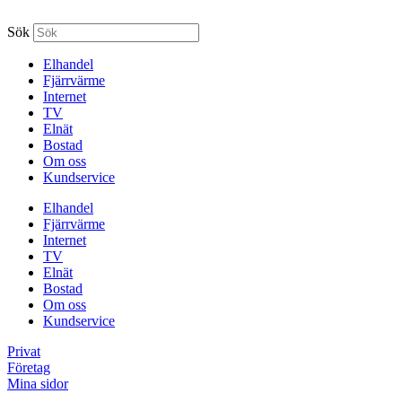
Sök
Elhandel
Fjärrvärme
Internet
TV
Elnät
Bostad
Om oss
Kundservice
Elhandel
Fjärrvärme
Internet
TV
Elnät
Bostad
Om oss
Kundservice
Privat
Företag
Mina sidor