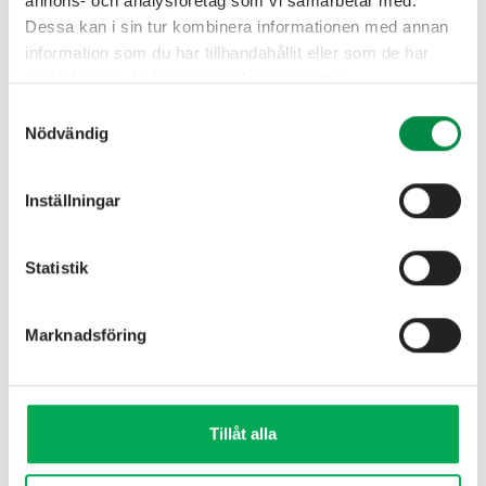
annons- och analysföretag som vi samarbetar med.
Dessa kan i sin tur kombinera informationen med annan
information som du har tillhandahållit eller som de har
Fabriksgatan 1 • 566 34 Habo
samlat in när du har använt deras tjänster.
info@haboenergi.se
Samtyckesval
Nödvändig
Inställningar
Statistik
Marknadsföring
Tillåt alla