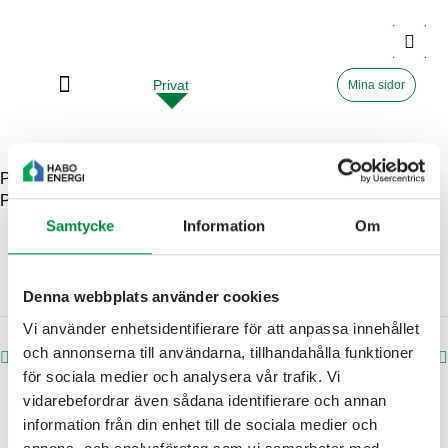
Privat
Företag
Mina sidor
Publicerat i
Elbil
Av
habo_energi
Publicerat den
2026-02-09
Samtycke
Information
Om
Denna webbplats använder cookies
Vi använder enhetsidentifierare för att anpassa innehållet
och annonserna till användarna, tillhandahålla funktioner
Lexus
Kia
för sociala medier och analysera vår trafik. Vi
vidarebefordrar även sådana identifierare och annan
information från din enhet till de sociala medier och