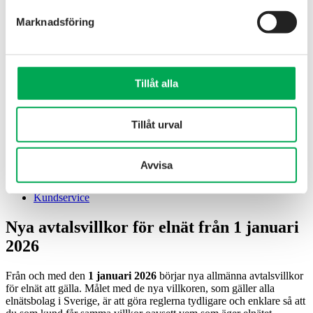
Marknadsföring
Elhandel
Fjärrvärme
Internet
Elnät
Lokaler
Tillåt alla
Om oss
Kundservice
Elhandel
Tillåt urval
Fjärrvärme
Internet
Elnät
Avvisa
Lokaler
Om oss
Kundservice
Nya avtalsvillkor för elnät från 1 januari
2026
Från och med den
1 januari 2026
börjar nya allmänna avtalsvillkor
för elnät att gälla. Målet med de nya villkoren, som gäller alla
elnätsbolag i Sverige, är att göra reglerna tydligare och enklare så att