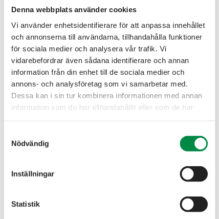
Denna webbplats använder cookies
Vi använder enhetsidentifierare för att anpassa innehållet
Elhandel
Fjärrvärme
och annonserna till användarna, tillhandahålla funktioner
Internet
för sociala medier och analysera vår trafik. Vi
TV
vidarebefordrar även sådana identifierare och annan
Elnät
Bostad
information från din enhet till de sociala medier och
Om oss
annons- och analysföretag som vi samarbetar med.
Kundservice
Dessa kan i sin tur kombinera informationen med annan
Elhandel
information som du har tillhandahållit eller som de har
Fjärrvärme
samlat in när du har använt deras tjänster.
Internet
TV
Samtyckesval
Elnät
Nödvändig
Bostad
Om oss
Kundservice
Inställningar
Privat
Företag
Mina sidor
Statistik
Sök