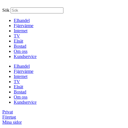
Sök
Elhandel
Fjärrvärme
Internet
TV
Elnät
Bostad
Om oss
Kundservice
Elhandel
Fjärrvärme
Internet
TV
Elnät
Bostad
Om oss
Kundservice
Privat
Företag
Mina sidor