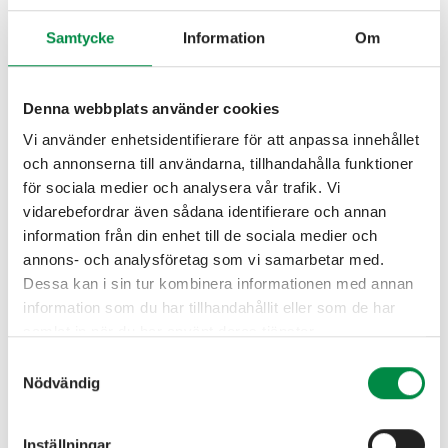
Hållbarhet ska vara enkelt
Samtycke
Information
Om
Hållbarhet handlar om insikt. I appen kan du följa ditt
hushålls energianvändning och se hur den påverkar
Denna webbplats använder cookies
miljöavtrycket över tid. Det ger bättre underlag för att
Vi använder enhetsidentifierare för att anpassa innehållet
planera när och hur du använder el.
och annonserna till användarna, tillhandahålla funktioner
för sociala medier och analysera vår trafik. Vi
vidarebefordrar även sådana identifierare och annan
information från din enhet till de sociala medier och
annons- och analysföretag som vi samarbetar med.
Kvartspris
Dessa kan i sin tur kombinera informationen med annan
information som du har tillhandahållit eller som de har
Med smart styrning kan du använda el när belastningen
samlat in när du har använt deras tjänster.
på elnätet är lägre. Kombinera det med ett kvartsprisavtal
Samtyckesval
och dra nytta av lägre elpriser genom att använda el när
Nödvändig
den är som billigast.
Elavtal med kvartpris följer kvartspriset på elbörsen och
Inställningar