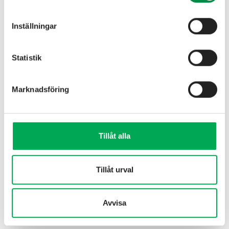
Inställningar
Vad händer nu?
Statistik
På Habo Energi håller vi just nu på att planera
hur vi ska införa den nya prismodellen. Vi har
Marknadsföring
ännu inte bestämt exakt hur effektavgiften
kommer att se ut, men du som kund kommer få
all information i god tid innan införandet 2026.
Tillåt alla
Tillåt urval
Avvisa