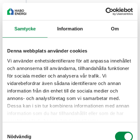
Du kan påverka din kostnad
Samtycke
Information
Om
Med den nya prismodellen får hushåll och
mindre elanvändare större möjlighet att anpassa
sin elanvändning och samtidigt få mer rättvisa
kostnader. Om du använder mycket el samtidigt,
Denna webbplats använder cookies
särskilt under tider med hög efterfrågan, kan du
Vi använder enhetsidentifierare för att anpassa innehållet
få betala mer. Men om du sprider ut
och annonserna till användarna, tillhandahålla funktioner
användningen över dygnet eller flyttar den till
för sociala medier och analysera vår trafik. Vi
lugnare tider kan din kostnad bli lägre. Hur
vidarebefordrar även sådana identifierare och annan
mycket effekt du använder samtidigt och när på
information från din enhet till de sociala medier och
dygnet är det som främst påverkar din
annons- och analysföretag som vi samarbetar med.
elnätskostnad.
Dessa kan i sin tur kombinera informationen med annan
information som du har tillhandahållit eller som de har
samlat in när du har använt deras tjänster.
Samtyckesval
Nödvändig